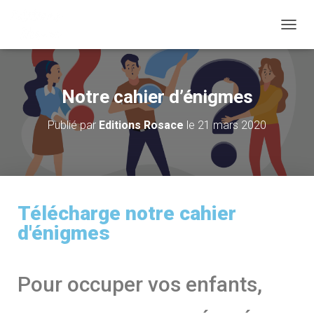
D
É
P
L
I
Notre cahier d’énigmes
E
R
Publié par
Editions Rosace
le
21 mars 2020
L
A
N
A
V
I
Télécharge notre cahier
G
A
d'énigmes
T
I
O
N
Pour occuper vos enfants,